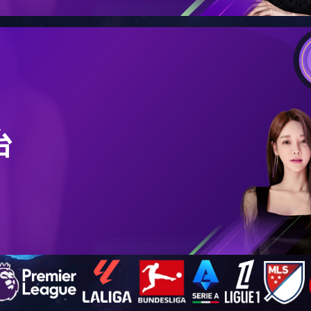
edirect="mycustompage.htm"/>

育（China）有限责任公司官网
|
开云手机注册_开云（中国）官方网站
|
九游官方端平台
|
爱游