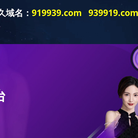
序错误的详细信息(出于安全原因)。但可以通过在本地服务器计算机上运行的浏览器查看。
录下的“web.config”配置文件中创建一个 <customErrors> 标记。然后应将此 <cust
性，使之指向自定义错误页的 URL，可以用自定义错误页替换所看到的当前错误页。