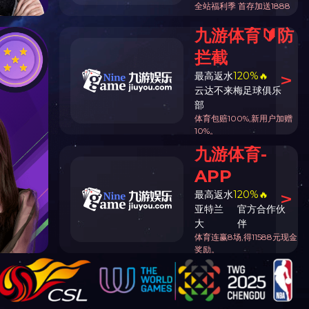
戏线上官网(集团)官方网站
|
买球（中国）官方网站
|
开云手机平台_开云(中国)
|