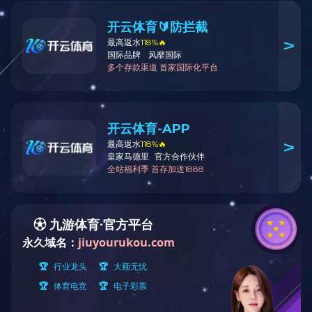
米国アクロン社と聚綸材料科技（深圳）有限公
司の産学官一体化プラットフォームを合弁設立
2017年末、新綸科技は光学ディスプレイ材料の研究開発分野にて名
高い米国アクロン社と深い提携を行うことにしました。聚綸材料科
技 (深圳) 有限公司を合弁設立し、産学官協力プラットフォーム、技
術イノベーションと新製品開発プラットフォーム、高分子新材料の
産業化運用プラットフォームにし、新綸科技の新材料分野での新た
な重要な布石なりました。旭化成株式会社、東山薄膜株式会社、凸
版印刷株式会社、共同技研化学株式会社などの複数の日本の一流新
材料会社と技術提携契約、合弁、買収合併などの方式で戦略的提携
パートナーシップを結んでいます。