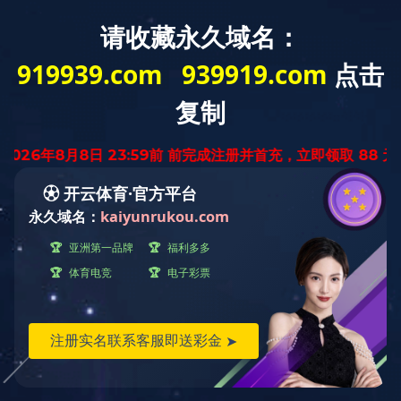
新能源材料板块召开“核心价值观”培训 持续推进价值
观走深向实
2024.11.15
11月14日，公司举办新能源材料板块“核心价值观”专题培训会议。本
次培训由董事长高级助理、光电材料板块负责人杨军主持，动力电池
销售负责人魏琦作为分享嘉宾，新能源材料板块各部门员工参与。大
家齐聚一堂共同深化对公司价值观的理解，探讨价值观与工作实践的