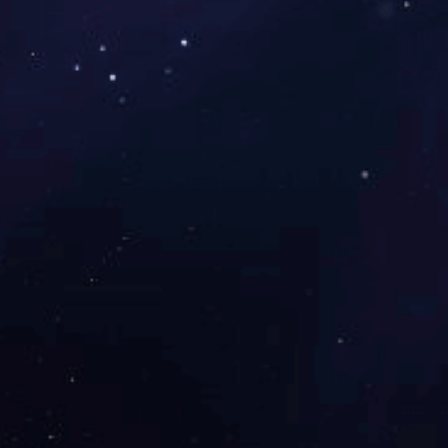
有机硅材料研发部
有机硅材料研发部成立于2015年，由深圳博士后工作站团队主