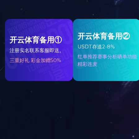
深圳博士后工作站
乐鱼在线平台新材于2015年初获批设立博士后创新实践基地
研究先进材料领域的基础研发，为公司的战略实施提供创新
在站，同时配备了专业的研究团队协同创新。