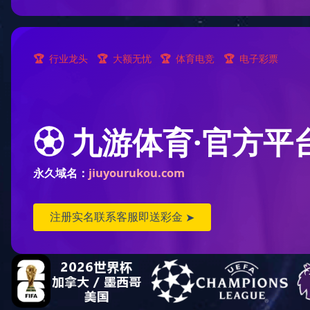
四大研究领域