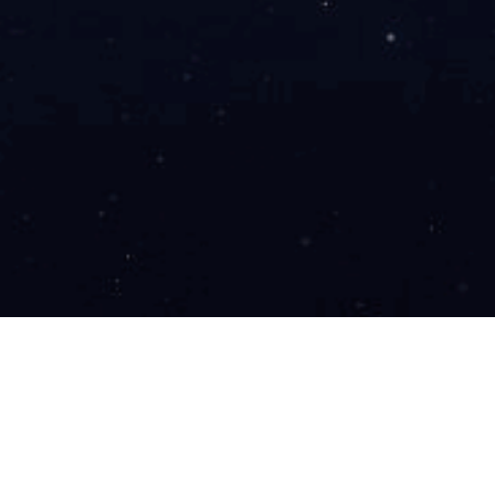
扫码关注抖音号
扫描关注微信公众号
业网站
中国）
示材料
材料
材料