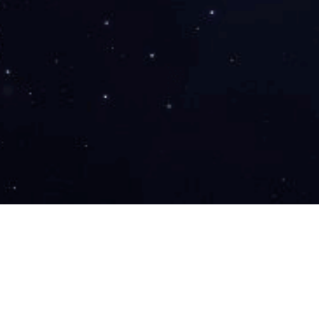
外先进的仪器设备，主要从事触控显示屏全贴合过程中的关键
机硅材料研发部专注于有机硅材料在光电显示中的应用，致
示、LED/MiniLED等显示领域提供有机硅光学材料创
有机硅材料研发部联系方式：13202714518
产业发展
产品与服务
技术创新
产业概览
新能源材料
产品与创新中
新材料
乐鱼（中国）
研究领域
其他业务
光电显示材料
有机硅材料